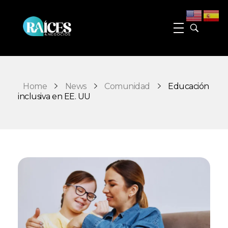
Raices y Negocios Magazine
La plataforma que conecta e impulsa a la comunidad hispana de Georgia
Home
News
Comunidad
Educación
inclusiva en EE. UU