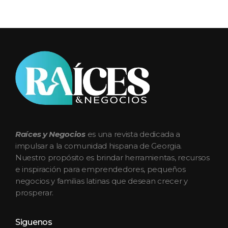
Raices y Negocios Magazine
La plataforma que conecta e impulsa a la comunidad hispana de Georgia
Raíces y Negocios
es una revista dedicada a
impulsar a la comunidad hispana de Georgia.
Nuestro propósito es brindar herramientas, recursos
e inspiración para emprendedores, pequeños
negocios y familias latinas que desean crecer y
prosperar.
Siguenos