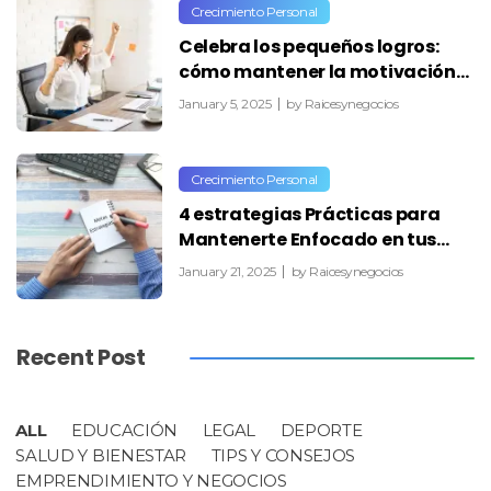
Crecimiento Personal
Celebra los pequeños logros:
cómo mantener la motivación…
January 5, 2025
by
Raicesynegocios
Crecimiento Personal
4 estrategias Prácticas para
Mantenerte Enfocado en tus…
January 21, 2025
by
Raicesynegocios
Recent Post
ALL
EDUCACIÓN
LEGAL
DEPORTE
SALUD Y BIENESTAR
TIPS Y CONSEJOS
EMPRENDIMIENTO Y NEGOCIOS