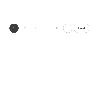
1
2
3
...
6
Last