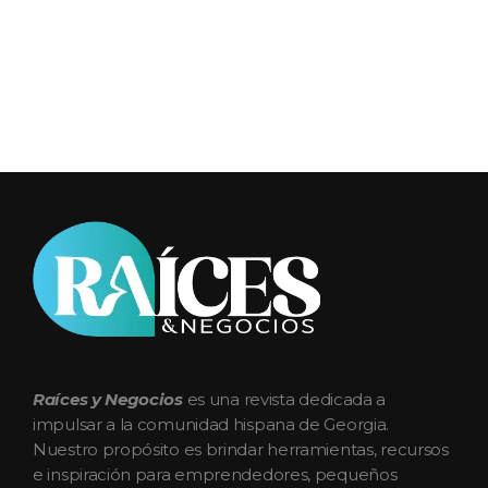
Raices y Negocios Magazine
La plataforma que conecta e impulsa a la comunidad hispana de Georgia
Raíces y Negocios
es una revista dedicada a
impulsar a la comunidad hispana de Georgia.
Nuestro propósito es brindar herramientas, recursos
e inspiración para emprendedores, pequeños